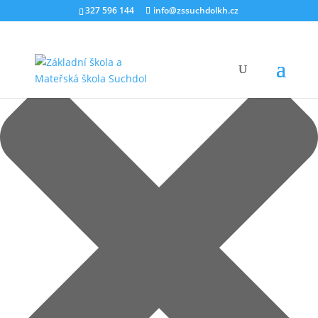
Spravovat Souhlas
327 596 144
info@zssuchdolkh.cz