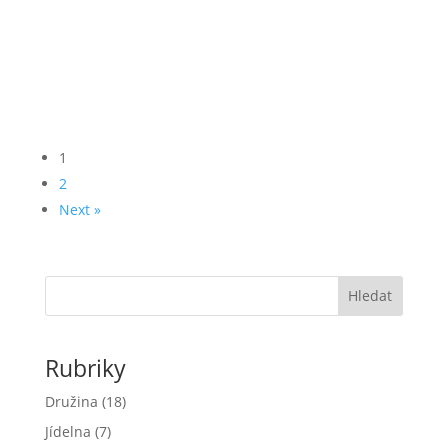
školy Suchdol oznamuje, že po domluvě se
zřizovatelem, nebude v době vánočních prázdnin
dne 22.12. 2025 až 2.1. 2026 v provozu školní družina
z organizačních...
1
2
Next »
Hledat
Rubriky
Družina
(18)
Jídelna
(7)