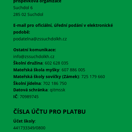
příspěvková organizace
Suchdol 6
285 02 Suchdol
E-mail pro oficiální, úřední podání v elektronické
podobě:
podatelna@zssuchdolkh.cz
Ostatní komunikace:
info@zssuchdolkh.cz
Školní družina
: 602 628 035
Mateřská škola myšky
: 607 886 005
Mateřská školy sovičky (Zámek)
: 725 179 660
Školní jídelna
: 702 186 750
Datová schránka
:
qitmssk
IČ
:
70989745
ČÍSLA ÚČTU PRO PLATBU
Účet školy
:
441733349/0800