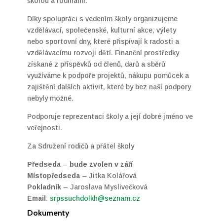
školou a rodinami.
Díky spolupráci s vedením školy organizujeme
vzdělávací, společenské, kulturní akce, výlety
nebo sportovní dny, které přispívají k radosti a
vzdělávacímu rozvoji dětí. Finanční prostředky
získané z příspěvků od členů, darů a sběrů
využíváme k podpoře projektů, nákupu pomůcek a
zajištění dalších aktivit, které by bez naší podpory
nebyly možné.
Podporuje reprezentaci školy a její dobré jméno ve
veřejnosti.
Za Sdružení rodičů a přátel školy
Předseda
–
bude zvolen v září
Místopředseda
– Jitka Kolářová
Pokladník
– Jaroslava Myslivečková
Email
:
srpssuchdolkh@seznam.cz
Dokumenty