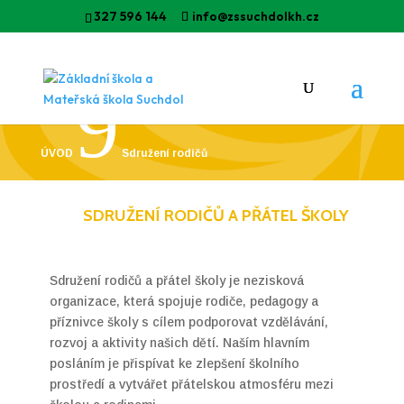
327 596 144
info@zssuchdolkh.cz
9
ÚVOD
Sdružení rodičů
SDRUŽENÍ RODIČŮ A PŘÁTEL ŠKOLY
Sdružení rodičů a přátel školy je nezisková
organizace, která spojuje rodiče, pedagogy a
příznivce školy s cílem podporovat vzdělávání,
rozvoj a aktivity našich dětí. Naším hlavním
posláním je přispívat ke zlepšení školního
prostředí a vytvářet přátelskou atmosféru mezi