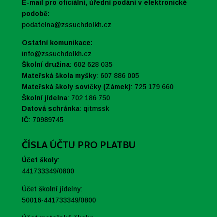
E-mail pro oficiální, úřední podání v elektronické
podobě:
podatelna@zssuchdolkh.cz
Ostatní komunikace:
info@zssuchdolkh.cz
Školní družina
: 602 628 035
Mateřská škola myšky
: 607 886 005
Mateřská školy sovičky (Zámek)
: 725 179 660
Školní jídelna
: 702 186 750
Datová schránka
:
qitmssk
IČ
:
70989745
ČÍSLA ÚČTU PRO PLATBU
Účet školy
:
441733349/0800
Účet školní jídelny:
50016-441733349/0800