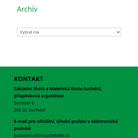
Archív
Archivy
KONTAKT
Základní škola a Mateřská škola Suchdol,
příspěvková organizace
Suchdol 6
285 02 Suchdol
E-mail pro oficiální, úřední podání v elektronické
podobě:
podatelna@zssuchdolkh.cz