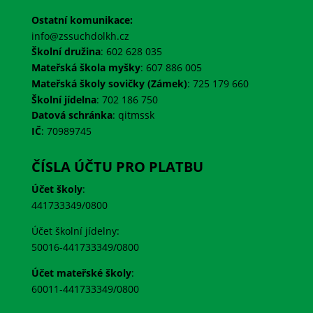
Ostatní komunikace:
info@zssuchdolkh.cz
Školní družina
: 602 628 035
Mateřská škola myšky
: 607 886 005
Mateřská školy sovičky (Zámek)
: 725 179 660
Školní jídelna
: 702 186 750
Datová schránka
:
qitmssk
IČ
:
70989745
ČÍSLA ÚČTU PRO PLATBU
Účet školy
:
441733349/0800
Účet školní jídelny:
50016-441733349/0800
Účet mateřské školy
:
60011-441733349/0800