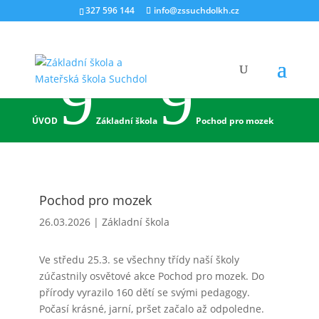
327 596 144
info@zssuchdolkh.cz
9
9
ÚVOD
Základní škola
Pochod pro mozek
Pochod pro mozek
26.03.2026
|
Základní škola
Ve středu 25.3. se všechny třídy naší školy
zúčastnily osvětové akce Pochod pro mozek. Do
přírody vyrazilo 160 dětí se svými pedagogy.
Počasí krásné, jarní, pršet začalo až odpoledne.