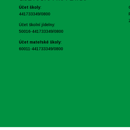
Účet školy
:
441733349/0800
Účet školní jídelny:
50016-441733349/0800
Účet mateřské školy
:
60011-441733349/0800