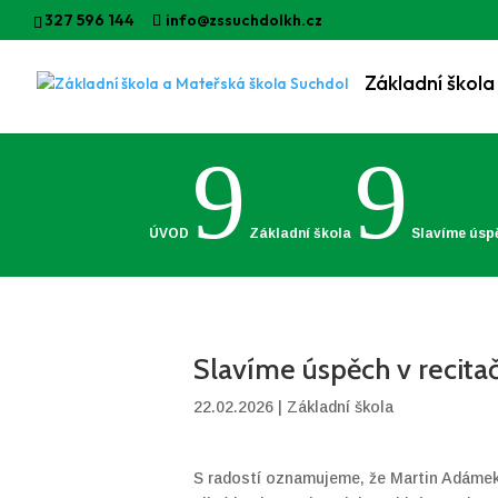
327 596 144
info@zssuchdolkh.cz
9
9
ÚVOD
Základní škola
Slavíme úspě
Slavíme úspěch v recitač
22.02.2026
|
Základní škola
S radostí oznamujeme, že Martin Adámek z