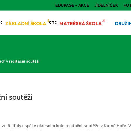
EDUPAGE – AKCE
JÍDELNÍČEK
FO
ZÁKLADNÍ ŠKOLA
MATEŘSKÁ ŠKOLA
DRUŽI
ch v recitační soutěži
ní soutěži
e 6. třídy uspěl v okresním kole recitační soutěže v Kutné Hoře. 