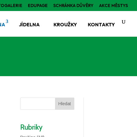
TOGALERIE
EDUPAGE
SCHRÁNKA DŮVĚRY
AKCE MĚSTYS
NA
JÍDELNA
KROUŽKY
KONTAKTY
Hledat
Rubriky
V