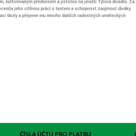
m, kultivovaným přednesem a jistotou na jevišti Tylova divadla. Za
ocenila jeho citlivou práci s textem a schopnost zaujmout diváky.
taci školy a přejeme mu mnoho dalších radostných uměleckých
ČÍSLA ÚČTU PRO PLATBU