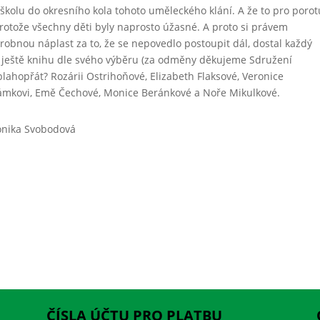
školu do okresního kola tohoto uměleckého klání. A že to pro porot
protože všechny děti byly naprosto úžasné. A proto si právem
robnou náplast za to, že se nepovedlo postoupit dál, dostal každý
c ještě knihu dle svého výběru (za odměny děkujeme Sdružení
lahopřát? Rozárii Ostrihoňové, Elizabeth Flaksové, Veronice
dámkovi, Emě Čechové, Monice Beránkové a Noře Mikulkové.
onika Svobodová
ČÍSLA ÚČTU PRO PLATBU