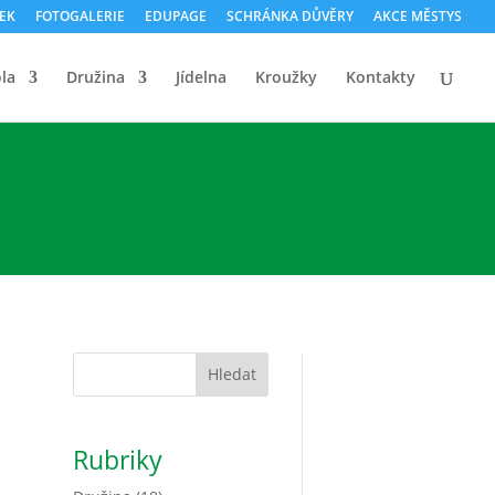
ČEK
FOTOGALERIE
EDUPAGE
SCHRÁNKA DŮVĚRY
AKCE MĚSTYS
la
Družina
Jídelna
Kroužky
Kontakty
Hledat
Rubriky