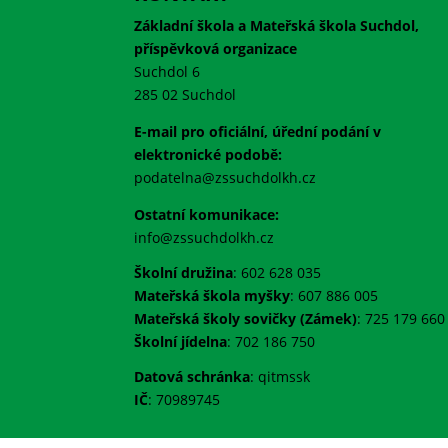
Základní škola a Mateřská škola Suchdol,
příspěvková organizace
Suchdol 6
285 02 Suchdol
E-mail pro oficiální, úřední podání v
elektronické podobě:
podatelna@zssuchdolkh.cz
Ostatní komunikace:
info@zssuchdolkh.cz
Školní družina
: 602 628 035
Mateřská škola myšky
: 607 886 005
Mateřská školy sovičky (Zámek)
: 725 179 660
Školní jídelna
: 702 186 750
Datová schránka
:
qitmssk
IČ
:
70989745