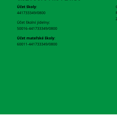
Účet školy
:
441733349/0800
Účet školní jídelny:
50016-441733349/0800
Účet mateřské školy
:
60011-441733349/0800