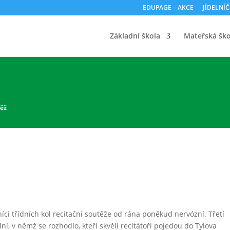
EDUPAGE – AKCE
JÍDELNÍ
Základní škola
Mateřská ško
těž
tníci třídních kol recitační soutěže od rána poněkud nervózní. Třetí
ní, v němž se rozhodlo, kteří skvělí recitátoři pojedou do Tylova