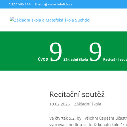
327 596 144
info@zssuchdolkh.cz
9
9
ÚVOD
Základní škola
Recitační sou
Recitační soutěž
10.02.2026
|
Základní škola
Ve čtvrtek 5.2. byli všichni úspěšní účas
vyučovací hodinu se totiž konalo kolo škol