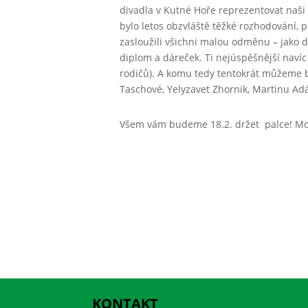
divadla v Kutné Hoře reprezentovat naši 
bylo letos obzvláště těžké rozhodování, 
zasloužili všichni malou odměnu – jako d
diplom a dáreček. Ti nejúspěšnější naví
rodičů). A komu tedy tentokrát můžeme b
Taschové, Yelyzavet Zhornik, Martinu A
Všem vám budeme 18.2. držet palce! M
KONTAKT