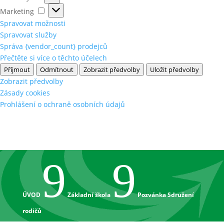
Marketing
Marketing
Spravovat možnosti
Spravovat služby
Správa {vendor_count} prodejců
Přečtěte si více o těchto účelech
Příjmout
Odmítnout
Zobrazit předvolby
Uložit předvolby
Zobrazit předvolby
Zásady cookies
Prohlášení o ochraně osobních údajů
9
9
ÚVOD
Základní škola
Pozvánka Sdružení
rodičů