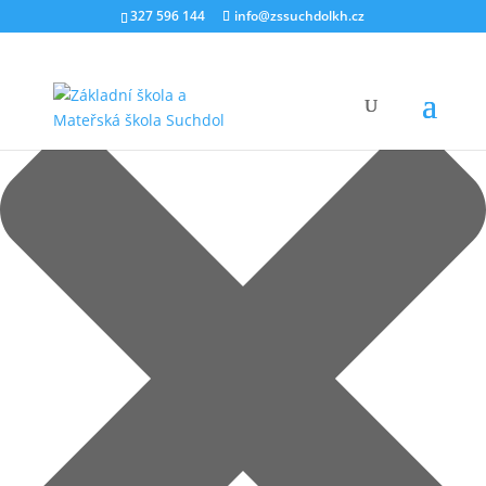
Spravovat Souhlas
327 596 144
info@zssuchdolkh.cz