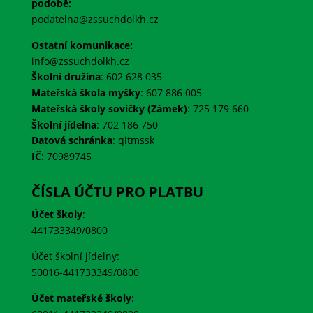
podobě:
podatelna@zssuchdolkh.cz
Ostatní komunikace:
info@zssuchdolkh.cz
Školní družina
: 602 628 035
Mateřská škola myšky
: 607 886 005
Mateřská školy sovičky (Zámek)
: 725 179 660
Školní jídelna
: 702 186 750
Datová schránka
:
qitmssk
IČ
:
70989745
ČÍSLA ÚČTU PRO PLATBU
Účet školy
:
441733349/0800
Účet školní jídelny:
50016-441733349/0800
Účet mateřské školy
: