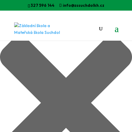
Spravovat Souhlas
327 596 144
info@zssuchdolkh.cz