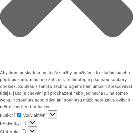
Abychom poskytli co nejlepší služby, používáme k ukládání a/nebo
přístupu k informacím o zařízení, technologie jako jsou soubory
cookies. Souhlas s těmito technologiemi nám umožní zpracovávat
údaje, jako je chování při procházení nebo jedinečná ID na tomto
webu. Nesouhlas nebo odvolání souhlasu může nepříznivě ovlivnit
určité vlastnosti a funkce.
Funkční
Funkční
Vždy aktivní
Předvolby
Předvolby
Statistiky
Statistiky