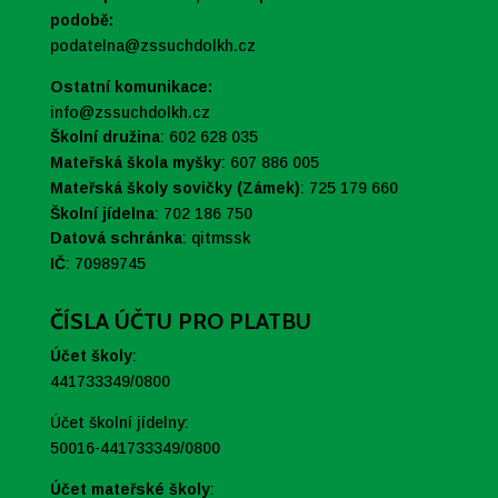
podobě:
podatelna@zssuchdolkh.cz
Ostatní komunikace:
info@zssuchdolkh.cz
Školní družina
: 602 628 035
Mateřská škola myšky
: 607 886 005
Mateřská školy sovičky (Zámek)
: 725 179 660
Školní jídelna
: 702 186 750
Datová schránka
:
qitmssk
IČ
:
70989745
ČÍSLA ÚČTU PRO PLATBU
Účet školy
:
441733349/0800
Účet školní jídelny:
50016-441733349/0800
Účet mateřské školy
: