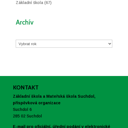
Základní škola
(67)
Archív
Archivy
KONTAKT
Základní škola a Mateřská škola Suchdol,
příspěvková organizace
Suchdol 6
285 02 Suchdol
E-mail pro oficiální, úřední podání v elektronické