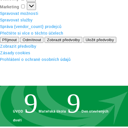
Marketing
Marketing
Spravovat možnosti
Spravovat služby
Správa {vendor_count} prodejců
Přečtěte si více o těchto účelech
Příjmout
Odmítnout
Zobrazit předvolby
Uložit předvolby
Zobrazit předvolby
Zásady cookies
Prohlášení o ochraně osobních údajů
9
9
ÚVOD
Mateřská škola
Den otevřených
dveří