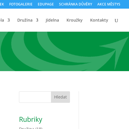
ČEK
FOTOGALERIE
EDUPAGE
SCHRÁNKA DŮVĚRY
AKCE MĚSTYS
la
Družina
Jídelna
Kroužky
Kontakty
Hledat
Rubriky
Družina
(18)