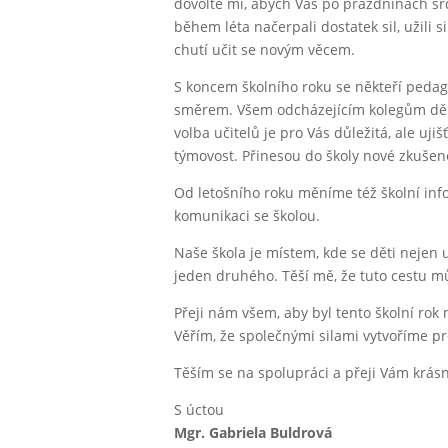
dovolte mi, abych Vás po prázdninách srd
během léta načerpali dostatek sil, užili s
chutí učit se novým věcem.
S koncem školního roku se někteří pedag
směrem. Všem odcházejícím kolegům děkuj
volba učitelů je pro Vás důležitá, ale uj
týmovost. Přinesou do školy nové zkušenos
Od letošního roku měníme též školní inf
komunikaci se školou.
Naše škola je místem, kde se děti nejen uč
jeden druhého. Těší mě, že tuto cestu mů
Přeji nám všem, aby byl tento školní ro
Věřím, že společnými silami vytvoříme pr
Těším se na spolupráci a přeji Vám krásn
S úctou
Mgr. Gabriela Buldrová