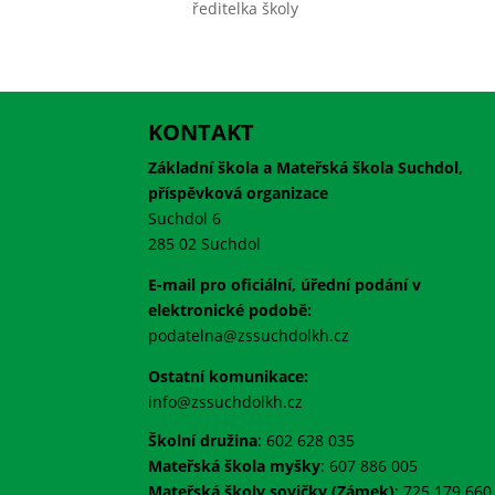
ředitelka školy
KONTAKT
Základní škola a Mateřská škola Suchdol,
příspěvková organizace
Suchdol 6
285 02 Suchdol
E-mail pro oficiální, úřední podání v
elektronické podobě:
podatelna@zssuchdolkh.cz
Ostatní komunikace:
info@zssuchdolkh.cz
Školní družina
: 602 628 035
Mateřská škola myšky
: 607 886 005
Mateřská školy sovičky (Zámek)
: 725 179 660