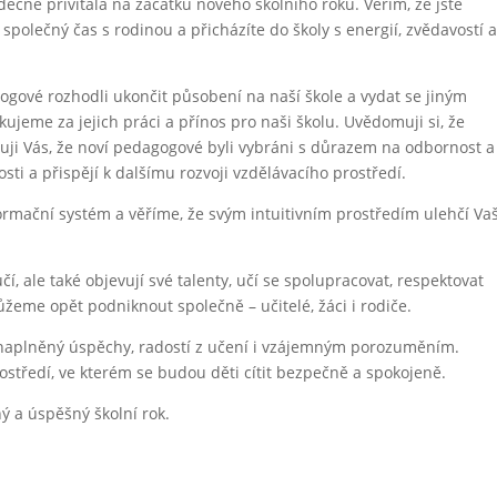
ečně přivítala na začátku nového školního roku. Věřím, že jste
i společný čas s rodinou a přicházíte do školy s energií, zvědavostí 
ogové rozhodli ukončit působení na naší škole a vydat se jiným
eme za jejich práci a přínos pro naši školu. Uvědomuji si, že
išťuji Vás, že noví pedagogové byli vybráni s důrazem na odbornost a
ti a přispějí k dalšímu rozvoji vzdělávacího prostředí.
ormační systém a věříme, že svým intuitivním prostředím ulehčí Vaš
í, ale také objevují své talenty, učí se spolupracovat, respektovat
žeme opět podniknout společně – učitelé, žáci i rodiče.
k naplněný úspěchy, radostí z učení i vzájemným porozuměním.
ostředí, ve kterém se budou děti cítit bezpečně a spokojeně.
ý a úspěšný školní rok.