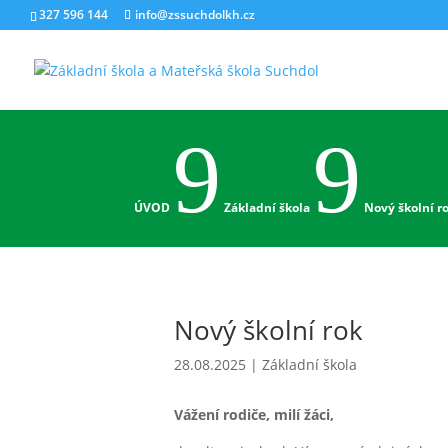
Skip
327 596 144
info@zssuchdolkh.cz
to
content
9
9
ÚVOD
Základní škola
Nový školní r
Nový školní rok
28.08.2025
|
Základní škola
Vážení rodiče, milí žáci,