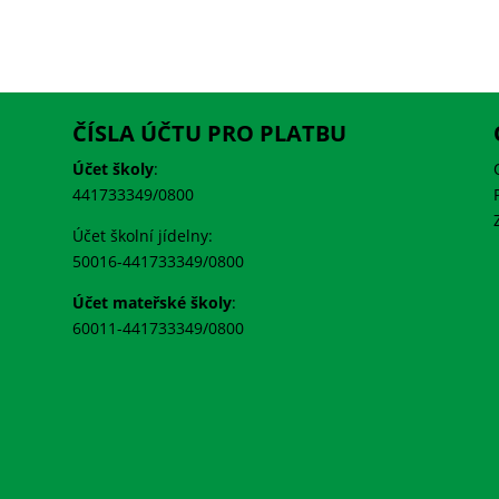
ČÍSLA ÚČTU PRO PLATBU
Účet školy
:
441733349/0800
Účet školní jídelny:
50016-441733349/0800
Účet mateřské školy
:
60011-441733349/0800