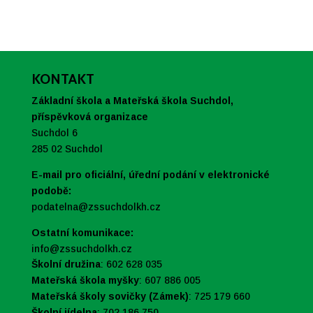
KONTAKT
Základní škola a Mateřská škola Suchdol,
příspěvková organizace
Suchdol 6
285 02 Suchdol
E-mail pro oficiální, úřední podání v elektronické
podobě:
podatelna@zssuchdolkh.cz
Ostatní komunikace:
info@zssuchdolkh.cz
Školní družina
: 602 628 035
Mateřská škola myšky
: 607 886 005
Mateřská školy sovičky (Zámek)
: 725 179 660
Školní jídelna
: 702 186 750