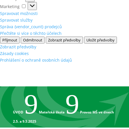
Marketing
Marketing
Spravovat možnosti
Spravovat služby
Správa {vendor_count} prodejců
Přečtěte si více o těchto účelech
Příjmout
Odmítnout
Zobrazit předvolby
Uložit předvolby
Zobrazit předvolby
Zásady cookies
Prohlášení o ochraně osobních údajů
9
9
ÚVOD
Mateřská škola
Provoz MŠ ve dnech
2.5. a 9.5.2025