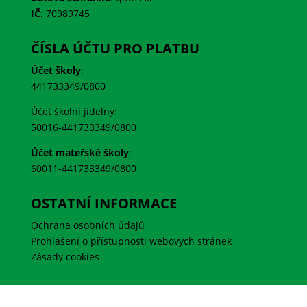
IČ
:
70989745
ČÍSLA ÚČTU PRO PLATBU
Účet školy
:
441733349/0800
Účet školní jídelny:
50016-441733349/0800
Účet mateřské školy
:
60011-441733349/0800
OSTATNÍ INFORMACE
Ochrana osobních údajů
Prohlášení o přístupnosti webových stránek
Zásady cookies