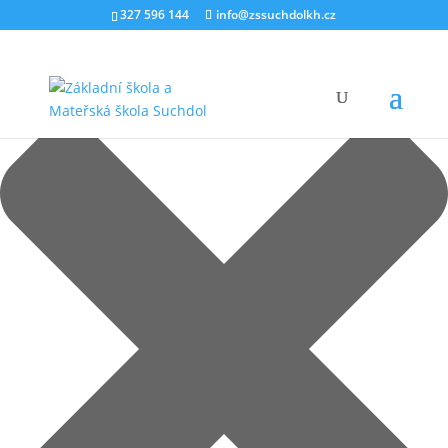
Spravovat Souhlas
327 596 144
info@zssuchdolkh.cz