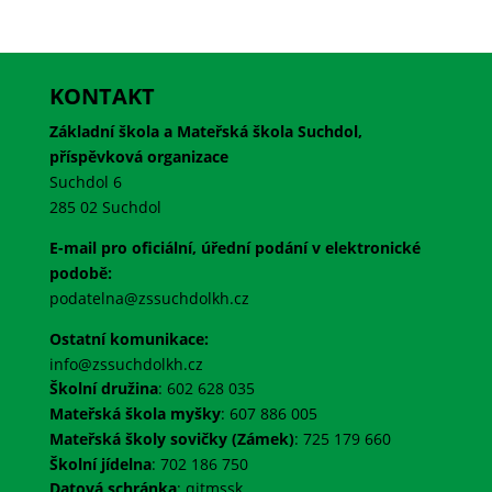
KONTAKT
Základní škola a Mateřská škola Suchdol,
příspěvková organizace
Suchdol 6
285 02 Suchdol
E-mail pro oficiální, úřední podání v elektronické
podobě:
podatelna@zssuchdolkh.cz
Ostatní komunikace:
info@zssuchdolkh.cz
Školní družina
: 602 628 035
Mateřská škola myšky
: 607 886 005
Mateřská školy sovičky (Zámek)
: 725 179 660
Školní jídelna
: 702 186 750
Datová schránka
:
qitmssk