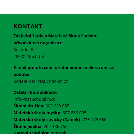
KONTAKT
Základní škola a Mateřská škola Suchdol,
příspěvková organizace
Suchdol 6
285 02 Suchdol
E-mail pro oficiální, úřední podání v elektronické
podobě:
podatelna@zssuchdolkh.cz
Ostatní komunikace:
info@zssuchdolkh.cz
Školní družina
: 602 628 035
Mateřská škola myšky
: 607 886 005
Mateřská školy sovičky (Zámek)
: 725 179 660
Školní jídelna
: 702 186 750
Datová schránka
:
qitmssk