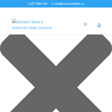
Spravovat Souhlas
327 596 144
info@zssuchdolkh.cz