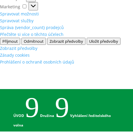
Marketing
Marketing
Spravovat možnosti
Spravovat služby
Správa {vendor_count} prodejců
Přečtěte si více o těchto účelech
Příjmout
Odmítnout
Zobrazit předvolby
Uložit předvolby
Zobrazit předvolby
Zásady cookies
Prohlášení o ochraně osobních údajů
9
9
ÚVOD
Družina
Vyhlášení ředitelského
volna