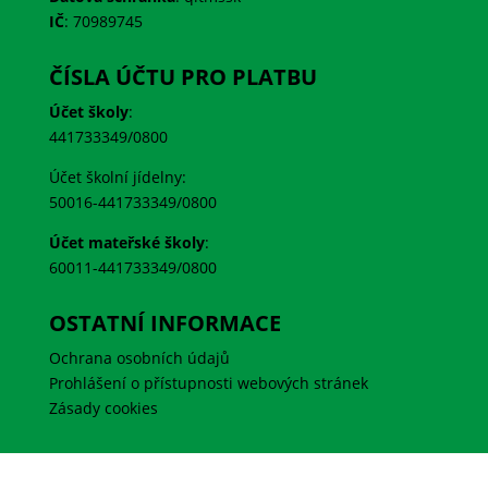
IČ
:
70989745
ČÍSLA ÚČTU PRO PLATBU
Účet školy
:
441733349/0800
Účet školní jídelny:
50016-441733349/0800
Účet mateřské školy
:
60011-441733349/0800
OSTATNÍ INFORMACE
Ochrana osobních údajů
Prohlášení o přístupnosti webových stránek
Zásady cookies