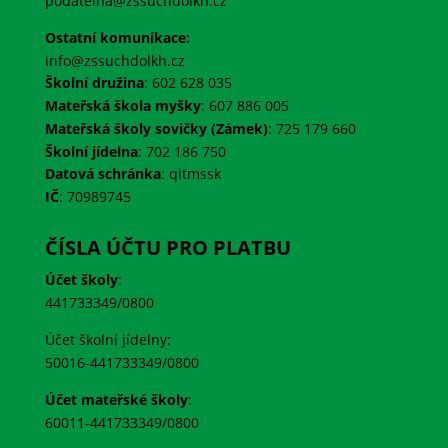
podatelna@zssuchdolkh.cz
Ostatní komunikace:
info@zssuchdolkh.cz
Školní družina
: 602 628 035
Mateřská škola myšky
: 607 886 005
Mateřská školy sovičky (Zámek)
: 725 179 660
Školní jídelna
: 702 186 750
Datová schránka
:
qitmssk
IČ
:
70989745
ČÍSLA ÚČTU PRO PLATBU
Účet školy
:
441733349/0800
Účet školní jídelny:
50016-441733349/0800
Účet mateřské školy
:
60011-441733349/0800