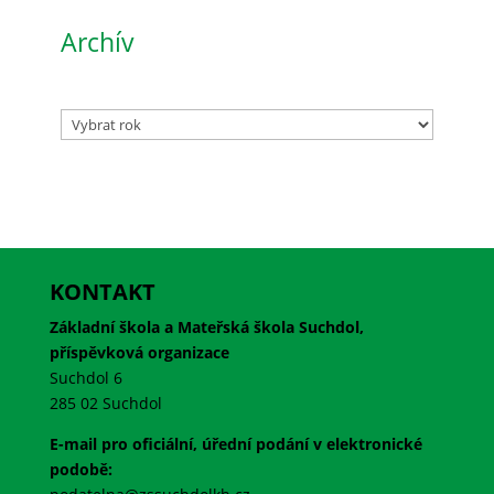
Archív
Archivy
KONTAKT
Základní škola a Mateřská škola Suchdol,
příspěvková organizace
Suchdol 6
285 02 Suchdol
E-mail pro oficiální, úřední podání v elektronické
podobě: