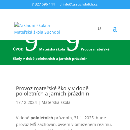
327 596 144
info@zssuchdolkh.cz
9
9
ÚVOD
Mateřská škola
Provoz mateřské
školy v době pololetních a jarních prázdnin
Provoz mateřské školy v době
pololetních a jarních prázdnin
17.12.2024
|
Mateřská škola
V době
pololetních
prázdnin, 31.1. 2025, bude
provoz MŠ zachován, ovšem v omezeném režimu.