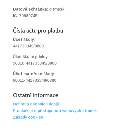
Datová schránka
:
qitmssk
IČ
:
70989745
Čísla účtu pro platbu
Účet školy
:
441733349/0800
Účet školní jídelny:
50016-441733349/0800
Účet mateřské školy
:
60011-441733349/0800
Ostatní informace
Ochrana osobních údajů
Prohlášení o přístupnosti webových stránek
Zásady cookies