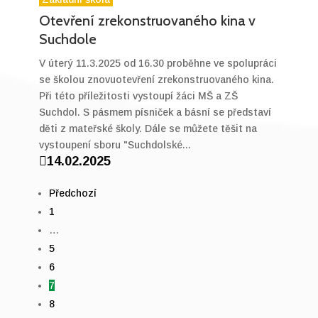
Otevření zrekonstruovaného kina v
Suchdole
V úterý 11.3.2025 od 16.30 proběhne ve spolupráci
se školou znovuotevření zrekonstruovaného kina.
Při této příležitosti vystoupí žáci MŠ a ZŠ
Suchdol. S pásmem písniček a básní se představí
děti z mateřské školy. Dále se můžete těšit na
vystoupení sboru "Suchdolské...

14.02.2025
Předchozí
1
…
5
6
7
8