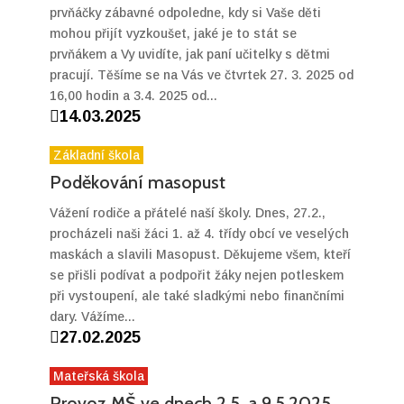
prvňáčky zábavné odpoledne, kdy si Vaše děti
mohou přijít vyzkoušet, jaké je to stát se
prvňákem a Vy uvidíte, jak paní učitelky s dětmi
pracují. Těšíme se na Vás ve čtvrtek 27. 3. 2025 od
16,00 hodin a 3.4. 2025 od...

14.03.2025
Základní škola
Poděkování masopust
Vážení rodiče a přátelé naší školy. Dnes, 27.2.,
procházeli naši žáci 1. až 4. třídy obcí ve veselých
maskách a slavili Masopust. Děkujeme všem, kteří
se přišli podívat a podpořit žáky nejen potleskem
při vystoupení, ale také sladkými nebo finančními
dary. Vážíme...

27.02.2025
Mateřská škola
Provoz MŠ ve dnech 2.5. a 9.5.2025