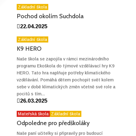
Základní škola
Pochod okolím Suchdola

22.04.2025
Základní škola
K9 HERO
Naše škola se zapojila v rámci mezinárodního
programu Ekoškola do týmové vzdělávací hry K9
HERO. Tato hra naplňuje potřeby klimatického
vzdělávání. Pomáhá dětem pochopit svět kolem
sebe v době klimatických změn včetně své role a
pocitů s tím...

26.03.2025
Mateřská škola
Základní škola
Odpoledne pro předškoláky
Naše paní učitelky si připravily pro budoucí