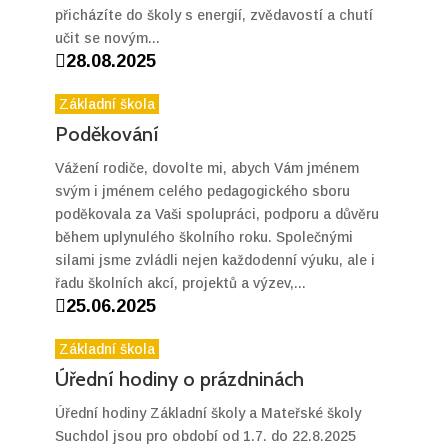
přicházíte do školy s energií, zvědavostí a chutí
učit se novým...

28.08.2025
Základní škola
Poděkování
Vážení rodiče, dovolte mi, abych Vám jménem
svým i jménem celého pedagogického sboru
poděkovala za Vaši spolupráci, podporu a důvěru
během uplynulého školního roku. Společnými
silami jsme zvládli nejen každodenní výuku, ale i
řadu školních akcí, projektů a výzev,...

25.06.2025
Základní škola
Úřední hodiny o prázdninách
Úřední hodiny Základní školy a Mateřské školy
Suchdol jsou pro období od 1.7. do 22.8.2025