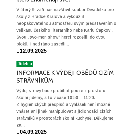
V úterý 9. září nás navštívil soubor Divadélko pro
školy z Hradce Králové a vykouzlil
neopakovatelnou atmosféru svým představením o
velikánu českého literárního nebe Karlu Čapkovi.
Svou „two-men show“ herci rozdělili do dvou
bloků. Hned ráno zasedli...

12.09.2025
Jídelna
INFORMACE K VÝDEJI OBĚDŮ CIZÍM
STRÁVNÍKŮM
Výdej stravy bude probíhat pouze z prostoru
školní jídelny, a to v čase 10:50 – 11:20.
Z hygienických předpisů a vyhlášek není možné
vnášet ani jinak manipulovat s jídlonosiči cizích
strávníků v prostorách školní kuchyně. Děkujeme
za...

04.09.2025