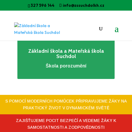
327 596 144
info@zssuchdolkh.cz
Základní škola a Mateřská škola
Suchdol
Škola porozumění
S POMOCÍ MODERNÍCH POMŮCEK PŘIPRAVUJEME ŽÁKY NA
PRAKTICKÝ ŽIVOT V DYNAMICKÉM SVĚTĚ
ZAJIŠŤUJEME POCIT BEZPEČÍ A VEDEME ŽÁKY K
SAMOSTATNOSTI A ZODPOVĚDNOSTI