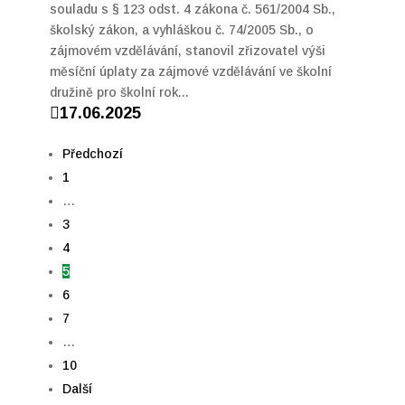
souladu s § 123 odst. 4 zákona č. 561/2004 Sb.,
školský zákon, a vyhláškou č. 74/2005 Sb., o
zájmovém vzdělávání, stanovil zřizovatel výši
měsíční úplaty za zájmové vzdělávání ve školní
družině pro školní rok...

17.06.2025
Předchozí
1
…
3
4
5
6
7
…
10
Další